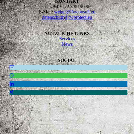
KONTAKT
Tel.: +49 172 8 90 90 90
E-Mail:
weigel@fwconsult.eu
datenschutz@fwprotect.eu
NÜTZLICHE LINKS
Services
News
SOCIAL