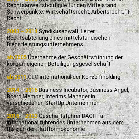
Rechtsanwaltsboutique für den Mittelstand
Schwerpunkte: Wirtschaftsrecht, Arbeitsrecht, IT
Recht
2003 – 2014
Syndikusanwalt, Leiter
Rechtsabteilung eines mittelständischen
Dienstleistungsunternehmens
ab 2005
Übernahme der Geschäftsführung der
konzerneigenen Beteiligungsgesellschaft
ab 2011
CEO
international der Konzernholding
2014 – 2016
Business Incubator, Business Angel,
Board Member, Interims Manager in
verschiedenen StartUp Unternehmen
2016 – 2023
Geschäftsführer DACH für
international führendes Unternehmen aus dem
Bereich der Plattformökonomie