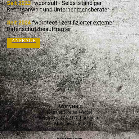
Seit 2023
fwconsult - Selbstständiger
Rechtsanwalt und Unternehmensberater
Seit 2024
fwprotect - zertifizierter externer
Datenschutzbeauftragter
ANFRAGE
ANFAHRT
Kanzlei Florian Weigel
Reiterweg 27 82178 Puchheim
(bei München) Germany